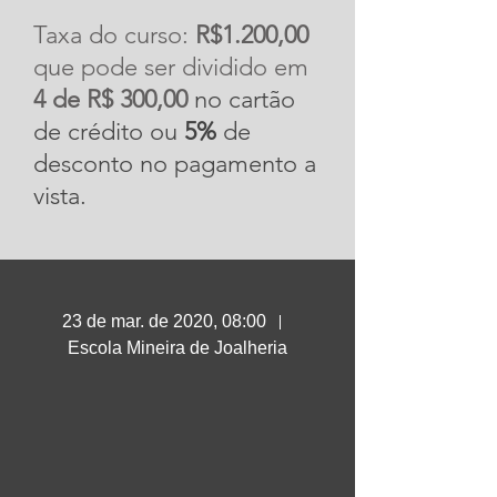
Esmaltação 
Taxa do curso:
R$1.200,00
que pode ser dividido em
de Joias - 23 
4 de R$ 300,00
no cartão
de crédito ou
5%
de
desconto no pagamento a
a 26 de 
vista.
Março 2020
23 de mar. de 2020, 08:00
Escola Mineira de Joalheria
Formação técnica em 
decoração de superfícies 
aplicável em ouro, prata e 