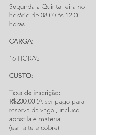
Segunda a Quinta feira no
horário de 08.00 às 12.00
horas
CARGA:
16 HORAS
CUSTO:
Taxa de inscrição:
R$200,00
(A ser pago para
0 DIAS PARA O EVENTO
reserva da vaga , incluso
apostila e material
Curso de 
(esmalte e cobre)