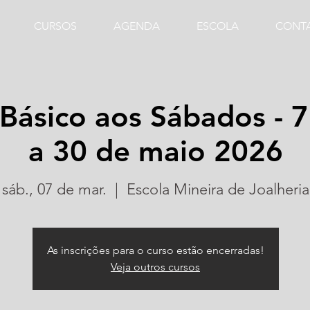
CURSOS
AGENDA
ESCOLA
CONT
 Básico aos Sábados - 
a 30 de maio 2026
sáb., 07 de mar.
  |  
Escola Mineira de Joalheria
As inscrições para o curso estão encerradas!
Veja outros cursos