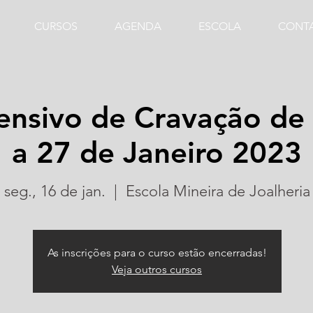
CURSOS
AGENDA
ESCOLA
CONT
ensivo de Cravação de 
a 27 de Janeiro 2023
seg., 16 de jan.
  |  
Escola Mineira de Joalheria
As inscrições para o curso estão encerradas!
Veja outros cursos